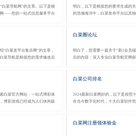
“白菜导航网”的文章。以下是根
明白，以下是根据您的要求生成的关
网——您的一站式信息服务平台
的浩瀚海洋中，白菜发布平台以其独
信息和资源。而白菜导航网正是
个平台不仅提供了丰富的资源，还涵
技、教育、娱......
技资讯。在这个信息量巨大的网络空间
白菜圈论坛
绍“白菜老平台集合网”的文章，
明白了，您需要一篇关于“新2会员
白菜导航是根据您的需求修改后
后的内容：深入专业白菜导航官网探
资源平台是享受游戏乐趣的关
字化时代，移动设备的便捷性为我们
合网”的平台，看......
极大的便利。新2集团作为一家领先的在
白菜公司排名
索白菜官方网站：一站式博彩体
2024最新白菜网好的，以下是按
，博彩游戏已经成为人们休闲娱
在当今数字化时代，十大白菜软件凭
发展，越来越多的人开始通过网
了广大用户的首选。这些软件不仅提
“白菜官方网站”......
不断优化和升级，满足了用户的各种需求
白菜网注册领体验金