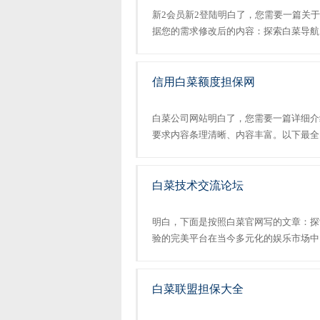
新2会员新2登陆明白了，您需要一篇关于
据您的需求修改后的内容：探索白菜导航
在数字时代，互联网为我们提供了无尽的
您寻找高质量内容和资源的宝藏网站。无论是科
信用白菜额度担保网
白菜公司网站明白了，您需要一篇详细介
要求内容条理清晰、内容丰富。以下最全
的内容：在数字游戏世界中，寻找可靠的
键。今天，我们将介绍一个名为“白菜老平台集
白菜技术交流论坛
明白，下面是按照白菜官网写的文章：探
验的完美平台在当今多元化的娱乐市场中
乐的重要组成部分。随着网络技术的飞速
络进行各种形式的博彩活动。在这样的背景下，
白菜联盟担保大全