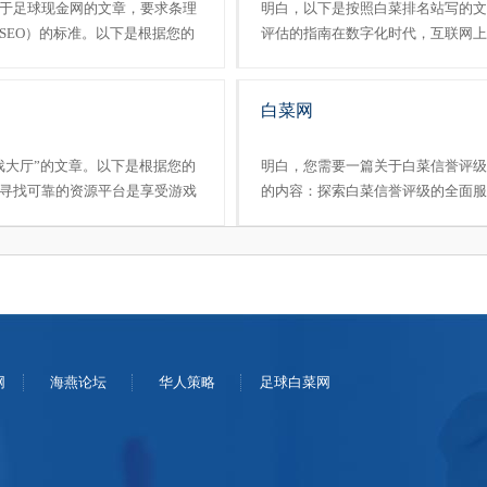
于足球现金网的文章，要求条理
明白，以下是按照白菜排名站写的文
SEO）的标准。以下是根据您的
评估的指南在数字化时代，互联网上
富资源与高效服务随着互联网技
其中“白菜排名站”凭借其丰富的内
活中不可或缺的一......
的选择。本文将深入探讨这个平台的特点
白菜网
戏大厅”的文章。以下是根据您的
明白，您需要一篇关于白菜信誉评级
寻找可靠的资源平台是享受游戏
的内容：探索白菜信誉评级的全面服
“新莆京游戏大厅”的平台，看看
菜信誉评级凭借其全面的服务内容和
戏大厅”提供......
平台中的佼佼者。本文将详细介绍白菜信
网
海燕论坛
华人策略
足球白菜网