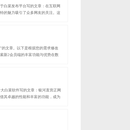
于白菜发布平台写的文章：在互联网
特的魅力吸引了众多网友的关注。这
盖了各种实用的生活技巧和前沿的科
里，如何找...
端”的文章。以下是根据您的需求修改
索新2会员端的丰富功能与优势在数
白菜网站大全8到88元的生活带来了
线娱乐平台，深知用......
照十大白菜软件写的文章：银河直营正网
借其卓越的性能和丰富的功能，成为
供了高效、便捷的操作体验，还通过
。接下来，我们将从......