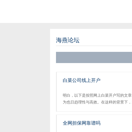
海燕论坛
白菜公司线上开户
明白，以下是按照网上白菜开户写的文章
为也日趋理性与高效。在这样的背景下，2
为广大消费者提供一个便捷、安全、实惠
将从多个方面对20白菜信誉担保网24最新白菜
全网担保网靠谱吗