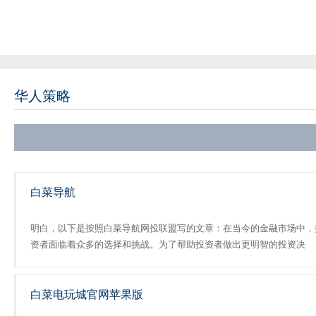
华人策略
白菜导航
明白，以下是按照白菜导航网投联盟写的文章：在当今的金融市场中，
资者面临着众多的选择和挑战。为了帮助投资者做出更明智的投资决
策，“白菜导航网投联盟”应运而生，为广大用户提供了一个全面、客观
公正的导航平台。本文将详细介绍“白菜导...
白菜电玩城官网苹果版