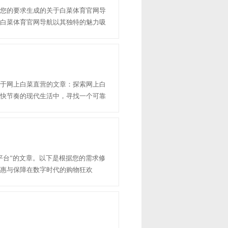
您的要求生成的关于白菜体育官网导
白菜体育官网导航以其独特的魅力吸
提供了丰富的娱乐资源，还涵盖了各
育官网讯。在这个信息量......
于网上白菜直营的文章：探索网上白
快节奏的现代生活中，寻找一个可靠
直营应运而生，旨在为用户提供一站
白菜直营涵盖了生活的各......
平台”的文章。以下是根据您的需求修
惠与保障在数字时代的购物狂欢
，为消费者带来了前所未有的购物体
了众多消费者的眼球，更以完...