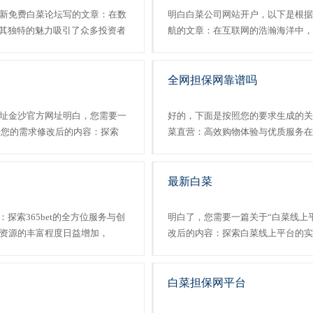
新免费白菜论坛写的文章：在数
明白白菜公司网站开户，以下是根据
以其独特的魅力吸引了众多投资者
航的文章：在互联网的浩瀚海洋中，
务的金融科技公司，最新免费白
引了众多网友的关注。这个平台不仅
者带来了极致的用......
种实用的生活技巧和前沿的科技资白菜体
全网担保网靠谱吗
址金沙官方网址明白，您需要一
好的，下面是按照您的要求生成的关
据您的需求修改后的内容：探索
菜直营：高效购物体验与优质服务在
在互联网的世界中，2024白菜论
的网上购物平台变得尤为重要。白菜
用户喜......
式的购物体验。从日常用品到高端商品，
最新白菜
：探索365bet的全方位服务与创
明白了，您需要一篇关于“白菜线上
资源的丰富程度日益增加，
改后的内容：探索白菜线上平台的实
以其独特的魅力和实用性吸引了广大
中，“白菜线上平台”如同一股清流
验。这个网站不仅以其超低的价格吸引
白菜担保网平台