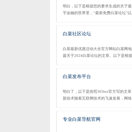
明白，以下是根据您的要求生成的关于最
字金融的世界里，“最新免费白菜论坛”
的目光。作为一家专注于提供小额贷款服
菜论坛不仅提供了丰富的金融资源，还为投资
白菜社区论坛
白菜最新优惠活动大全官方网站白菜网地
篇关于2024白菜论坛的文章。以下是根
2024白菜论坛：一个充满机遇的网络社区
坛以其独特的魅力和丰富的资源成为了一个深受
白菜发布平台
明白了，以下是按照365bet官方写的文章
新技术随着互联网技术的飞速发展，网络
而“365bet官方”作为其中的佼佼者，
网友的关...
专业白菜导航官网