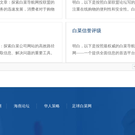
文章：探索白菜导航网投联盟的
明白，以下是按照白菜联盟论坛写的
务的迅速发展，消费者对于购物
注重在线购物的便利性和安全性。白
消费者更好地选择适合自己的购
诞生的，它通过提供一站式的导航服
网站。该网站致力......
券、特价信息和活动通知，从而享受省钱
白菜信誉评级
：探索白菜公司网站的高效路径
明白，以下是按照最权威的白菜导航
取信息、解决问题的重要工具。
网——一个提供全面信息的首选平台
讯于一体的软件，凭借其丰富的
无尽的信息海洋。而在这个海洋中，
评级的青睐。本文将......
明珠，吸引着...
网
海燕论坛
华人策略
足球白菜网