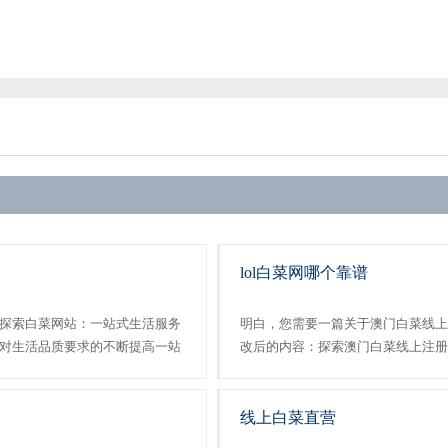
lol白菜网哪个靠谱
探索白菜网站：一站式生活服务
明白，您需要一篇关于澳门白菜线上
对生活品质要求的不断提高一站
改后的内容：探索澳门白菜线上注册
可或缺的一部分。白菜网站正是
时代，澳门白菜线上注册凭借其全面
品质生活的企业它通......
了互联网服务平台中的佼佼者。本文将详
线上白菜直营