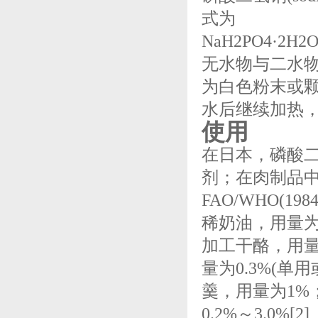
式为
NaH2PO4·2H
无水物与二水
为白色粉末或颗
水后继续加热
使用
在日本，磷酸
剂；在肉制品中
FAO/WHO(
稀奶油，用量为0
加工干酪，用量
量为0.3%(单
羹，用量为1%
0.2%～3.0%[2]