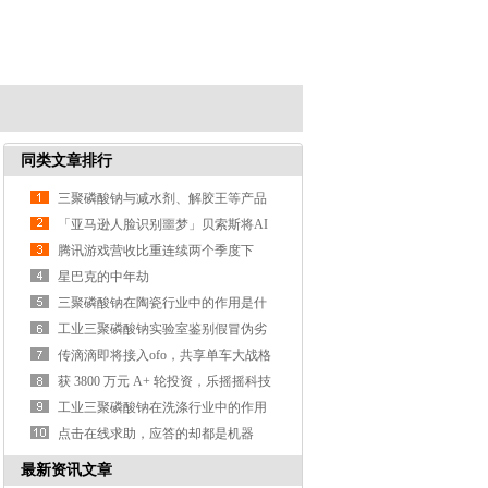
同类文章排行
三聚磷酸钠与减水剂、解胶王等产品
的区别？
「亚马逊人脸识别噩梦」贝索斯将AI
武器化遭大规模抗议
腾讯游戏营收比重连续两个季度下
降，支付、云计算等业务营收涨3
星巴克的中年劫
三聚磷酸钠在陶瓷行业中的作用是什
么？
工业三聚磷酸钠实验室鉴别假冒伪劣
产品的方法？
传滴滴即将接入ofo，共享单车大战格
局或生变
获 3800 万元 A+ 轮投资，乐摇摇科技
利用抓娃娃机做线
工业三聚磷酸钠在洗涤行业中的作用
是什么？
点击在线求助，应答的却都是机器
人，这样真的好吗？
最新资讯文章