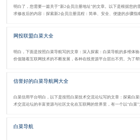
明白了，您需要一篇关于“新2会员注册地址”的文章。以下是根据您的
求修改后的内容：探索新2会员注册流程：简单、安全、便捷的步骤指
在数字娱乐的世界中，选择一个合适的游戏平台成为玩家的首要任务。
2平台凭借其卓越的用户体验和丰富的游戏资源脱颖而出，成为......
网投联盟白菜大全
明白，下面是按照白菜导航写的文章：深入探索：白菜导航的多维体验
价值随着互联网技术的不断发展，各种在线资源平台层出不穷。为了帮
用户更好地选择和使用这些平台，我们特别整理了一份白菜导航，涵盖
各个类别的优秀平台。以下是对...
信誉好的白菜导航网大全
白菜信用平台明白，以下是按照白菜技术交流论坛写的文章：探索白菜
术交流论坛的丰富资源与社区文化在互联网的世界里，有一个以“白菜”
主题的信誉评级担保平台——白菜信誉评级担保网。这个平台不仅为用
提供了一个交流思想、分享经验的场所，更是一个充满热情和活......
白菜导航