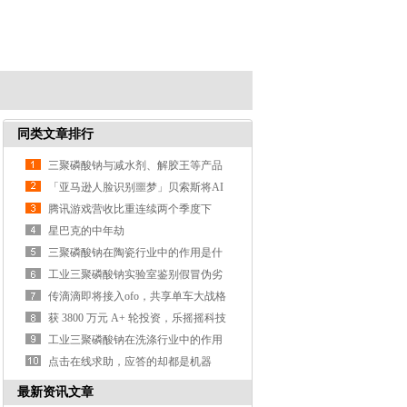
同类文章排行
三聚磷酸钠与减水剂、解胶王等产品
的区别？
「亚马逊人脸识别噩梦」贝索斯将AI
武器化遭大规模抗议
腾讯游戏营收比重连续两个季度下
降，支付、云计算等业务营收涨3
星巴克的中年劫
三聚磷酸钠在陶瓷行业中的作用是什
么？
工业三聚磷酸钠实验室鉴别假冒伪劣
产品的方法？
传滴滴即将接入ofo，共享单车大战格
局或生变
获 3800 万元 A+ 轮投资，乐摇摇科技
利用抓娃娃机做线
工业三聚磷酸钠在洗涤行业中的作用
是什么？
点击在线求助，应答的却都是机器
人，这样真的好吗？
最新资讯文章