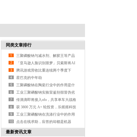
同类文章排行
三聚磷酸钠与减水剂、解胶王等产品
的区别？
「亚马逊人脸识别噩梦」贝索斯将AI
武器化遭大规模抗议
腾讯游戏营收比重连续两个季度下
降，支付、云计算等业务营收涨3
星巴克的中年劫
三聚磷酸钠在陶瓷行业中的作用是什
么？
工业三聚磷酸钠实验室鉴别假冒伪劣
产品的方法？
传滴滴即将接入ofo，共享单车大战格
局或生变
获 3800 万元 A+ 轮投资，乐摇摇科技
利用抓娃娃机做线
工业三聚磷酸钠在洗涤行业中的作用
是什么？
点击在线求助，应答的却都是机器
人，这样真的好吗？
最新资讯文章