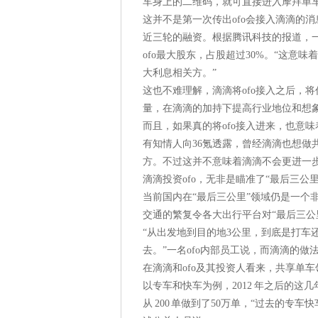
车身上的二维码，就可直接进入摩拜单
这并不是第一次传出ofo会接入滴滴的
近三轮的融资。根据腾讯科技的报道，一
ofo最大股东，占股超过30%。“这意味
大利息相关方。”
这也不难理解，滴滴将ofo接入之后，
量，在滴滴的加持下提高行业地位和想
而且，如果真的将ofo接入进来，也意
有知情人向36氪透露，曾经滴滴也想做
方。不过这并不意味着滴滴不会更进一
滴滴投资ofo，无非是瞄准了“最后三公
当前国内在“最后三公里”领域仍是一个
交通的繁复令各大出行平台对“最后三公
“从出发地到目的地3公里，到底是打车
去。”一名ofo内部员工说，而滴滴的
在滴滴和ofo及其投资人看来，共享单
以专车和快车为例，2012 年之后的这几
从 200 单做到了50万单，“过去的专