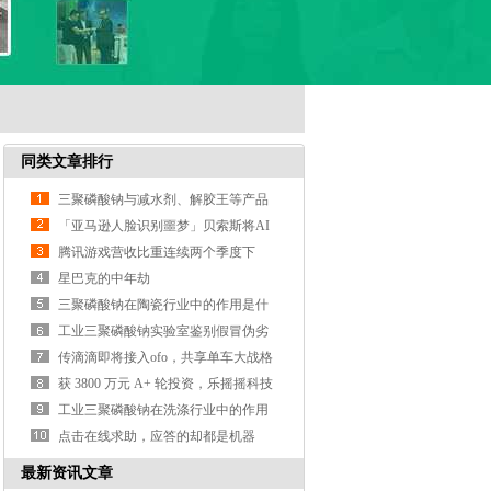
同类文章排行
三聚磷酸钠与减水剂、解胶王等产品
的区别？
「亚马逊人脸识别噩梦」贝索斯将AI
武器化遭大规模抗议
腾讯游戏营收比重连续两个季度下
降，支付、云计算等业务营收涨3
星巴克的中年劫
三聚磷酸钠在陶瓷行业中的作用是什
么？
工业三聚磷酸钠实验室鉴别假冒伪劣
产品的方法？
传滴滴即将接入ofo，共享单车大战格
局或生变
获 3800 万元 A+ 轮投资，乐摇摇科技
利用抓娃娃机做线
工业三聚磷酸钠在洗涤行业中的作用
是什么？
点击在线求助，应答的却都是机器
人，这样真的好吗？
最新资讯文章