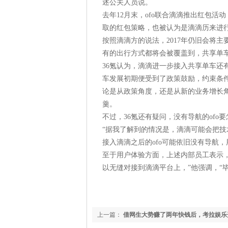
述公关人员说。
去年12月末，ofo联合滴滴推出红包活
取的红包策略，也被认为是滴滴历来进
按照滴滴方的说法，2017年仍旧会将
有的出行方式都将会被覆盖到，共享单
36氪认为，滴滴进一步接入共享单车还
车发展初期便受到了政策鼓励，约束条
论是从政策角度，还是从新的业务增长
羹。
不过，36氪还有疑问，没有导航的of
“据我了解到的情况是，滴滴可能会把技
接入滴滴之后的ofo可能依旧没有导航
至于用户体验方面，上述内部员工表示，
以无缝对接到滴滴平台上，”他强调，“
上一篇：
借网生大势赚了两年快钱后，考拉娱乐