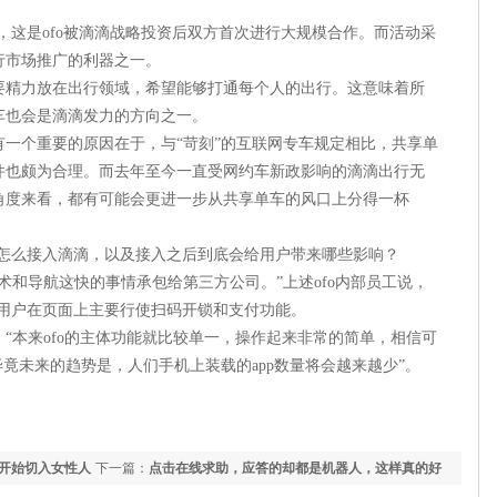
动，这是ofo被滴滴战略投资后双方首次进行大规模合作。而活动采
行市场推广的利器之一。
主要精力放在出行领域，希望能够打通每个人的出行。这意味着所
车也会是滴滴发力的方向之一。
有一个重要的原因在于，与“苛刻”的互联网专车规定相比，共享单
件也颇为合理。而去年至今一直受网约车新政影响的滴滴出行无
角度来看，都有可能会更进一步从共享单车的风口上分得一杯
o要怎么接入滴滴，以及接入之后到底会给用户带来哪些影响？
术和导航这快的事情承包给第三方公司。”上述ofo内部员工说，
，用户在页面上主要行使扫码开锁和支付功能。
“本来ofo的主体功能就比较单一，操作起来非常的简单，相信可
毕竟未来的趋势是，人们手机上装载的app数量将会越来越少”。
开始切入女性人
下一篇：
点击在线求助，应答的却都是机器人，这样真的好