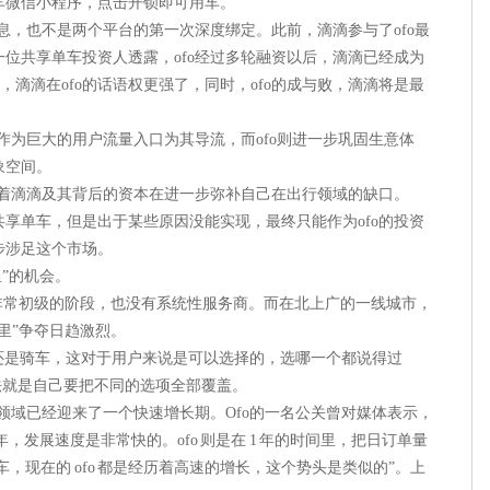
车微信小程序，点击开锁即可用车。
消息，也不是两个平台的第一次深度绑定。此前，滴滴参与了ofo最
位共享单车投资人透露，ofo经过多轮融资以后，滴滴已经成为
着，滴滴在ofo的话语权更强了，同时，ofo的成与败，滴滴将是最
将作为巨大的用户流量入口为其导流，而ofo则进一步巩固生意体
象空间。
味着滴滴及其背后的资本在进一步弥补自己在出行领域的缺口。
共享单车，但是出于某些原因没能实现，最终只能作为ofo的投资
步涉足这个市场。
里”的机会。
非常初级的阶段，也没有系统性服务商。而在北上广的一线城市，
里”争夺日趋激烈。
还是骑车，这对于用户来说是可以选择的，选哪一个都说得过
做法就是自己要把不同的选项全部覆盖。
车领域已经迎来了一个快速增长期。Ofo的一名公关曾对媒体表示，
年，发展速度是非常快的。ofo 则是在 1 年的时间里，把日订单量
车快车，现在的 ofo 都是经历着高速的增长，这个势头是类似的”。上