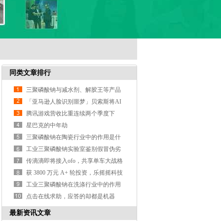
同类文章排行
三聚磷酸钠与减水剂、解胶王等产品
的区别？
「亚马逊人脸识别噩梦」贝索斯将AI
武器化遭大规模抗议
腾讯游戏营收比重连续两个季度下
降，支付、云计算等业务营收涨3
星巴克的中年劫
三聚磷酸钠在陶瓷行业中的作用是什
么？
工业三聚磷酸钠实验室鉴别假冒伪劣
产品的方法？
传滴滴即将接入ofo，共享单车大战格
局或生变
获 3800 万元 A+ 轮投资，乐摇摇科技
利用抓娃娃机做线
工业三聚磷酸钠在洗涤行业中的作用
是什么？
点击在线求助，应答的却都是机器
人，这样真的好吗？
最新资讯文章