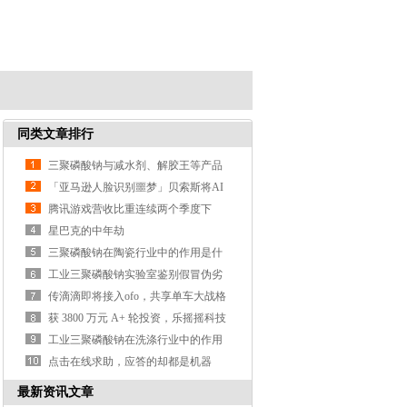
同类文章排行
三聚磷酸钠与减水剂、解胶王等产品
的区别？
「亚马逊人脸识别噩梦」贝索斯将AI
武器化遭大规模抗议
腾讯游戏营收比重连续两个季度下
降，支付、云计算等业务营收涨3
星巴克的中年劫
三聚磷酸钠在陶瓷行业中的作用是什
么？
工业三聚磷酸钠实验室鉴别假冒伪劣
产品的方法？
传滴滴即将接入ofo，共享单车大战格
局或生变
获 3800 万元 A+ 轮投资，乐摇摇科技
利用抓娃娃机做线
工业三聚磷酸钠在洗涤行业中的作用
是什么？
点击在线求助，应答的却都是机器
人，这样真的好吗？
最新资讯文章