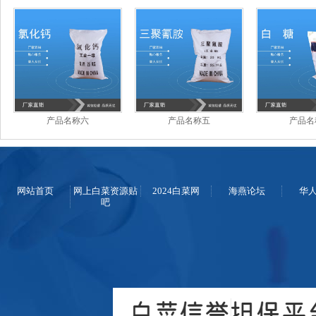
产品名称六
产品名称五
产品名
网站首页
网上白菜资源贴
2024白菜网
海燕论坛
华
吧