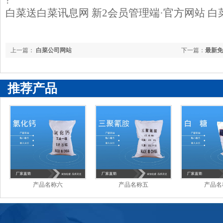
白菜送白菜讯息网 新2会员管理端·官方网站 白
上一篇：
白菜公司网站
下一篇：
最新免
推荐产品
产品名称六
产品名称五
产品名