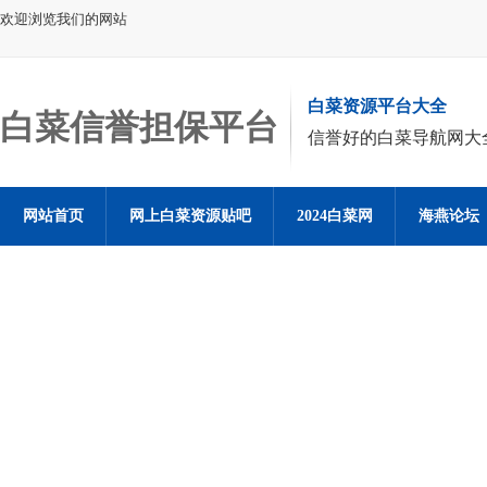
欢迎浏览我们的网站
白菜资源平台大全
白菜信誉担保平台
信誉好的白菜导航网大
网站首页
网上白菜资源贴吧
2024白菜网
海燕论坛