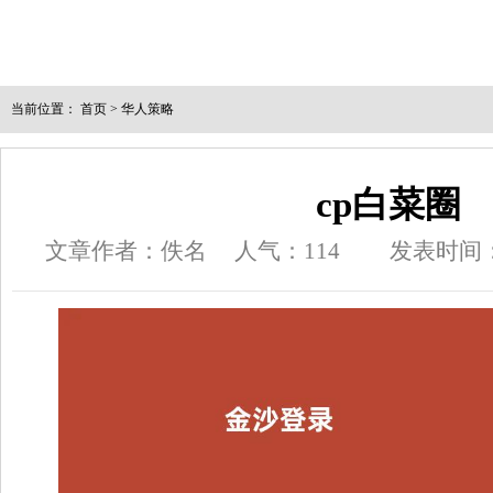
当前位置：
首页
>
华人策略
cp白菜圈
文章作者：佚名
人气：
114
发表时间：20