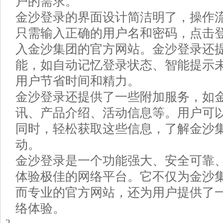
户的需求。
金沙登录的界面设计简洁明了，操作
只需输入正确的用户名和密码，点击
入金沙集团的官方网站。金沙登录还
能，如自动记忆登录状态、智能提示
用户节省时间和精力。
金沙登录还提供了一些附加服务，如
讯、产品介绍、活动信息等。用户可
同时，轻松获取这些信息，了解金沙
动。
金沙登录是一个功能强大、安全可靠
体验极佳的网络平台。它不仅为金沙
而专业的官方网站，还为用户提供了
络体验。
?