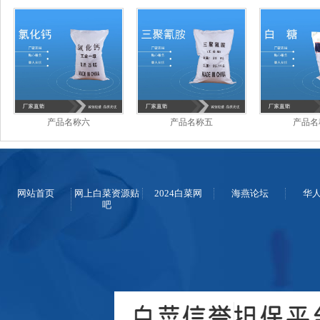
产品名称六
产品名称五
产品名
网站首页
网上白菜资源贴
2024白菜网
海燕论坛
华
吧