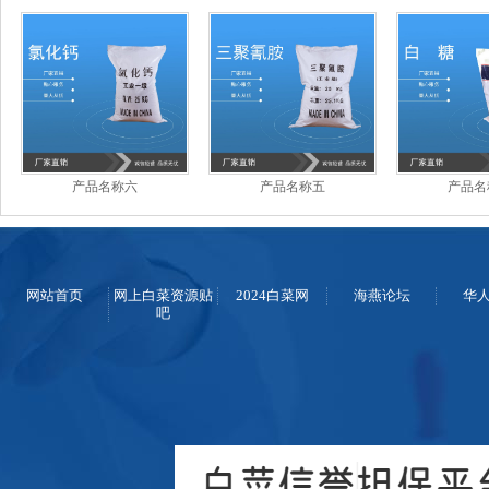
产品名称六
产品名称五
产品名
网站首页
网上白菜资源贴
2024白菜网
海燕论坛
华
吧