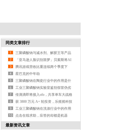
同类文章排行
三聚磷酸钠与减水剂、解胶王等产品
的区别？
「亚马逊人脸识别噩梦」贝索斯将AI
武器化遭大规模抗议
腾讯游戏营收比重连续两个季度下
降，支付、云计算等业务营收涨3
星巴克的中年劫
三聚磷酸钠在陶瓷行业中的作用是什
么？
工业三聚磷酸钠实验室鉴别假冒伪劣
产品的方法？
传滴滴即将接入ofo，共享单车大战格
局或生变
获 3800 万元 A+ 轮投资，乐摇摇科技
利用抓娃娃机做线
工业三聚磷酸钠在洗涤行业中的作用
是什么？
点击在线求助，应答的却都是机器
人，这样真的好吗？
最新资讯文章