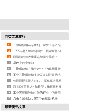
同类文章排行
三聚磷酸钠与减水剂、解胶王等产品
的区别？
「亚马逊人脸识别噩梦」贝索斯将AI
武器化遭大规模抗议
腾讯游戏营收比重连续两个季度下
降，支付、云计算等业务营收涨3
星巴克的中年劫
三聚磷酸钠在陶瓷行业中的作用是什
么？
工业三聚磷酸钠实验室鉴别假冒伪劣
产品的方法？
传滴滴即将接入ofo，共享单车大战格
局或生变
获 3800 万元 A+ 轮投资，乐摇摇科技
利用抓娃娃机做线
工业三聚磷酸钠在洗涤行业中的作用
是什么？
点击在线求助，应答的却都是机器
人，这样真的好吗？
最新资讯文章